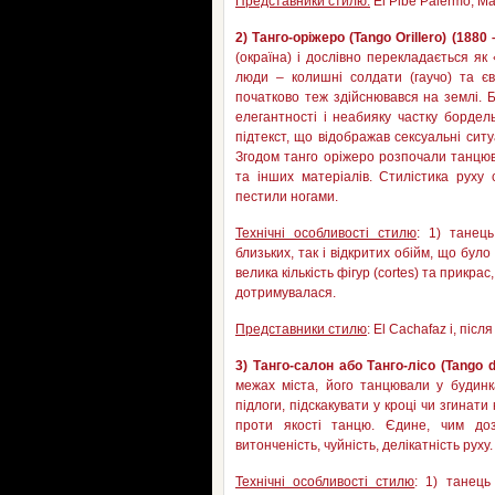
Представники стилю:
El Pibe Palermo, Ma
2)
Танго
-оріжеро (
Tango Orillero
)
(1880
(окраїна) і дослівно перекладається як
люди – колишні солдати (гаучо) та єв
початково теж здійснювався на землі. Б
елегантності і неабияку частку бордел
підтекст, що відображав сексуальні ситу
Згодом танго оріжеро розпочали танцюв
та інших матеріалів. Стилістика руху
пестили ногами.
Технічні особливості стилю
: 1) танець
близьких, так і відкритих обійм, що бу
велика кількість фігур (cortes) та прикра
дотримувалася.
Представники стилю
: El Cachafaz і, піс
3) Танго-салон або Танго-лісо (Tango de
межах міста, його танцювали у будинка
підлоги, підскакувати у кроці чи згинати
проти якості танцю. Єдине, чим доз
витонченість, чуйність, делікатність руху.
Технічні особливості стилю
: 1) танець