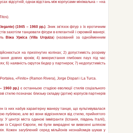
пусах відсутній, однак відстань між корпусами мінімальна – «на
Titos).
Elegante
) (
1945 – 1960 рр.)
. Зник зв’язок фігур з їх еротичним
тів захотіли танцювати фігури в елегантній і скромній манері.
иль
Віжа Уркіса
(
Villa
Urquiza
) (названий за однойменним
здійснюється на призігнутих колінах; 2) допустимість розриву
тання довгих кроків; 4) використання глибоких пауз під час
ях; 6) наявність скруток бедер у партнерок; 7) недопустимість
o Portalea, «Finito» (Ramоn Rivera), Jorge Dispari i La Turca.
 – 1960 рр.)
є останньою стадією еволюції стилів соціального
зві стилю позначає близьку складку (дотик) корпусів партнерів
н із них набув характерну манеру танцю, що культивувалася
ою публікою, але всі вони відрізнялися від стилю, прийнятого
ру.
У центрі міста одинокі іммігранти (Іспанія, південь Італії),
атами із Східної Європи, які були викрадені чи вивезені шляхом
ія. Кожен загублений серед мільйонів незнайомців шукав у