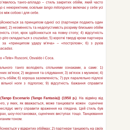
з’явилось танго-апіладо – стиль закритих обійм, який часто
що є некоректним, оскільки
tango
milonguero
включає у себе усі
os
між
собою і для себе.
здійснюється за принципом однієї осі (партнери подають один
ами); 2) незмінність та недопустимість розриву близьких обійм
ність стоп, крок здійснюється на повну стопу; 4) відсутність
го
giro
складається з
cruzadas
; 5) короткі тверді кроки партнера
гу за «принципом удару м’яча» – «пострілом»; 6) з рухів
sacadas
.
ro «Tete» Rusconi, Osvaldo і Coca.
іального танго володіють спільними ознаками, а саме: 1)
их зв’язок; 2) ведення та слідування; 3) зв’язок з музикою; 4)
ність обійм; 6) хороша заземленість; 7) рух паралельно підлозі
 вільної ноги з підлогою; 9) відсутність бажання справити
(
Tango
Escenario
(
Tango
Fantasia
)) (1950 р.)
. На відміну від
нго, у яких, як вважається, може танцювати кожен сценічне
реслідує мету справити враження на глядача. Цей стиль був
трах, шоу-постановках, сценічних виступах тощо. Танцювання
оганим тоном.
дійснюється у відкритих обіймах; 2) партнери танцюють на своїх