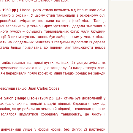
rtha Anton, Manolo «El Gallego» Salvador.
–
1960
рр
.)
. Назва цього стилю походить від іспанського
orilla
 «танго з окраїн». У цьому стилі танцювали в основному білі
ропейські емігранти, що жили на периферії міста. Танець
ілі запозичили у темношкірих чуттєвість, додали змагання в
ьного гумору – більшість танцювальних фігур мали брудний
ації. З цих міркувань танець був забороненим у межах міста.
ати на бордельних бенкетах з гладкими підлогами із дерева
 стала більш прив’язана до підлоги, яку танцюристи немов
 здійснювався на призігнутих колінах; 2) допустимість як
ло зумовлено значною площею танцполу; 3) використовувалась
с, які переривали прямі кроки; 4) лінія танцю (ронда) не завжди
ля еволюції танцю, Juan Carlos Copes.
 Salon (Tango Liso)) (1904 р.)
. Цей стиль був дозволений у
х (салонах) на твердій гладкій підлозі. Відривати ногу від
 коліна, як це робили на земляній підлозі, – означало грішити
волялося виділятися хорошому танцюристу, це якість і
 допустимий лише у формі кроків, без фігур; 2) партнери