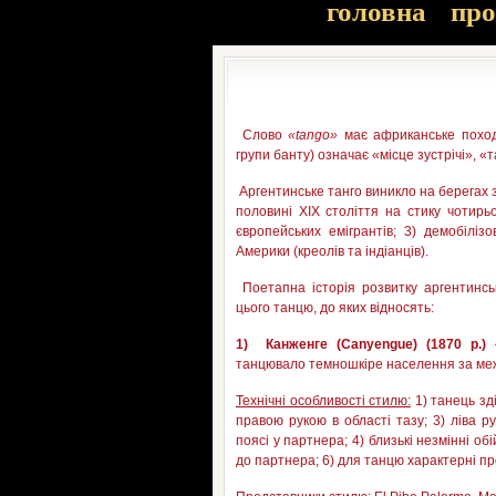
головна
про
Слово
«tango»
має африканське походж
групи банту) означає «місце зустрічі», 
Аргентинське танго виникло на берегах з
половині ХІХ століття на стику чотирь
європейських емігрантів; 3) демобілізо
Америки (креолів та індіанців).
Поетапна історія розвитку аргентинсь
цього танцю, до яких відносять:
1)
Канженге
(
Canyengue) (1870 р.)
–
танцювало темношкіре населення за меж
Технічні особливості стилю:
1) танець зд
правою рукою в області тазу; 3) ліва 
поясі у партнера; 4) близькі незмінні об
до партнера; 6) для танцю характерні про