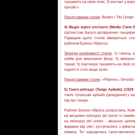
танцюють на своїх осях; 3) контакт у кор
просвіт».
Представники стилю
: Beatris і Tito (Jorge 
4) Медіо корте елє
ґ
анте
(
Medio
Corte
підтекстом. Багато досвідчених танцюрис
Підвидом цього стилю вважається ст
районом Буенос-Айреса).
Технічні особливості стилю
: 1) танець 
обійм для виконання фігур; 3) викорис
танцю; 5) партнери танцюють на своїх ос
підняття стоп вище колін.
Представники стилю
: «Filipinis», Gerard
5) Танго-апіладо (
Tango
Apilado
) (1929
танго. Іспанське
apilado
(укладання) у на
під час танцю.
Райони Буенос-Айреса розрослись. Коже
на місцевих
milongas
del
barrio
із сімейн
на
milongas
del
centro
– міського цент
відірвані від сім’ї, зустрічались з дівч
обману. Тут народилась танго-меланхол