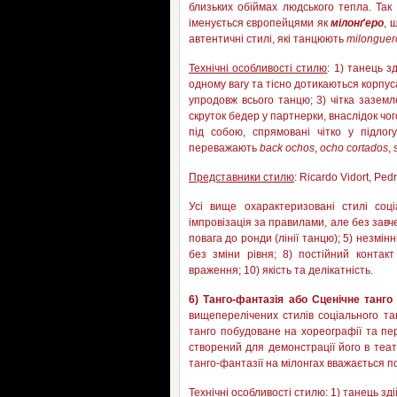
близьких обіймах людського тепла. Так 
іменується європейцями як
мілонґеро
, 
автентичні стилі, які танцюють
milonguer
Технічні особливості стилю
: 1) танець 
одному вагу та тісно дотикаються корпус
упродовж всього танцю; 3) чітка заземле
скруток бедер у партнерки, внаслідок чо
під собою, спрямовані чітко у підло
переважають
b
а
ck
ochos
,
ocho
cortados
,
Представники стилю
: Ricardo Vidort, Ped
Усі вище охарактеризовані стилі соц
імпровізація за правилами, але без завчен
повага до ронди (лінії танцю); 5) незмін
без зміни рівня; 8) постійний контакт
враження; 10) якість та делікатність.
6) Танго-фантазія або Сценічне танго 
вищеперелічених стилів соціального та
танго побудоване на хореографії та пе
створений для демонстрації його в теа
танго-фантазії на мілонгах вважається п
Технічні особливості стилю
: 1) танець з