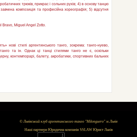
кробатичних трюків, прикрас і сольних рухів; 4) в основу танцю
 завчена композиція та професійна хореографія; 5) відсутня
l Bravo, Miguel Angel Zotto.
ть» нові стилі аргентинського танго, зокрема: танго-нуево,
-танго та ін. Однак ці танці стилями танго не є, оскільки
ерну, контемпорарі, балету, акробатики, спортивних бальних
©
Львівський клуб аргентинського танго "Milonguero" м.Львів
Наші партнери Юридична компанія SSLAW
Юрист Львів