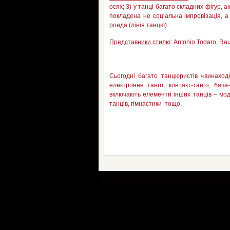
осях; 3) у танці багато складних фігур, а
покладена не соціальна імпровізація, а
ронда (лінія танцю).
Представники стилю
: Antonio Todaro, Rau
Сьогодні багато танцюристів «винаходя
електронне танго, контакт-танго, бача
включають елементи інших танців – мод
танців, гімнастики тощо.