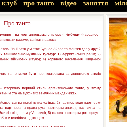
 клуб
про танго
відео
заняття
міл
Про танго
ення і на мові ангольського племені кімбунду (народності
«танцювати разом», «співати разом».
атоки Ла-Плата у містах Буенос-Айрес та Монтевідео у другій
ох танцювально-музичних культур: 1) африканських рабів; 2)
ваних військових (гаучо); 4) корінного населення Південної
кого танго може бути проілюстрована за допомогою стилів
 історично перший стиль аргентинського танго, у якому
ами міста на відкритих земляних майданчиках.
ійснюється на призігнутих колінах; 2) партнер веде партнерку
рука партнера та права рука партнерки знаходяться зліва на
ійми зі зміщенням у V-позиції; 5) голова партнерки розвернута
біжки (corridas) підтюпцем.